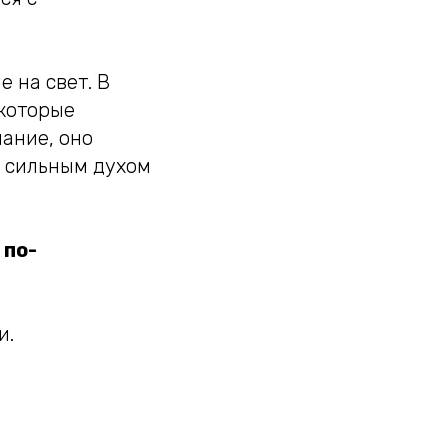
 на свет. В
которые
лание, оно
и сильным духом
 по-
и.