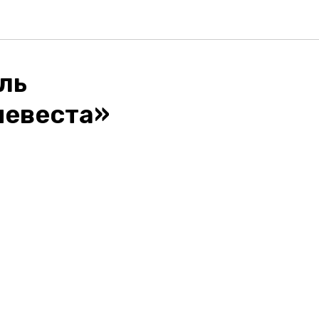
ль
невеста»