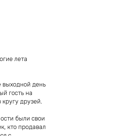
огие лета
е выходной день
ый гость на
 кругу друзей.
ности были свои
к, кто продавал
ся с