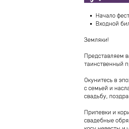
Начало фест
Входной бил
Земляки!
Представляем в
таинственный п
Окунитесь в эпо
с семьей и насл
свадьбу, поздра
Припевки и кор
свадебные обря
косу невесты и 