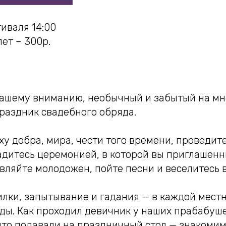
иваля 14:00
ет – 300р.
ашему вниманию, необычный и забытый на мн
раздник свадебного обряда.
ху добра, мира, чести того времени, проведит
адитесь церемонией, в которой вы приглашенн
вляйте молодожен, пойте песни и веселитесь в
илки, запытывание и гадания — в каждой мест
ды. Как проходил девичник у наших прабабуше
что подавали на праздничный стол — знакомим