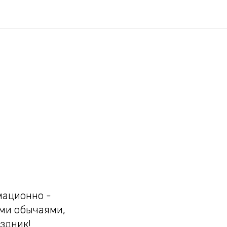
 Севера
мационно -
ыми обычаями,
здник!