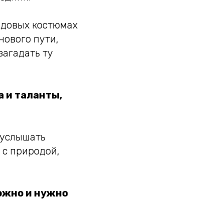
рядовых костюмах
нового пути,
загадать ту
а и таланты,
 услышать
 с природой,
можно и нужно