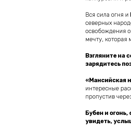
Вся сила огня и
северных народо
освобождения от
мечту, которая 
Взгляните на с
зарядитесь поз
«Мансийская н
интересные расс
пропустив через
Бубен и огонь,
увидеть, услы