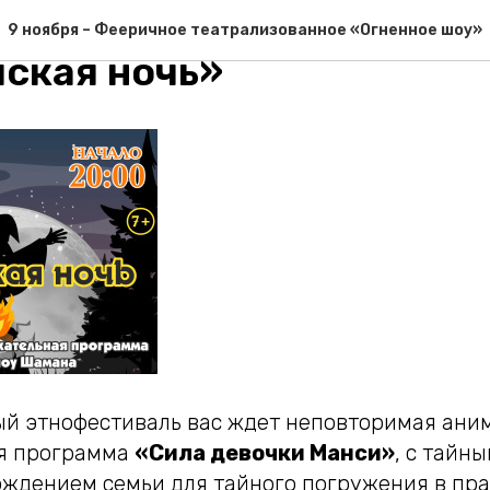
– Этнофестиваль народов
9 ноября – Фееричное театрализованное «Огненное шоу»
ская ночь»
ый этнофестиваль вас ждет неповторимая ани
ая программа
«Сила девочки Манси»
, с тайн
ождением семьи для тайного погружения в пра