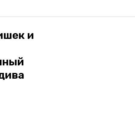
ишек и
нный
 дива