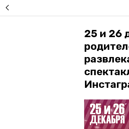
25 и 26
родител
развлек
спектак
Инстагр