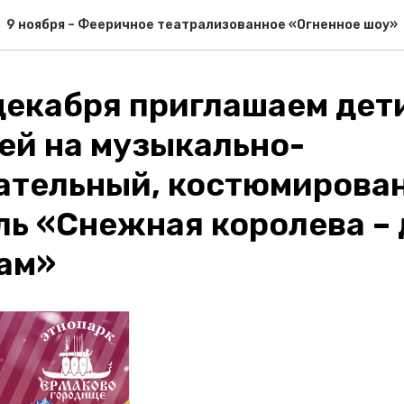
9 ноября – Фееричное театрализованное «Огненное шоу»
 декабря приглашаем дет
ей на музыкально-
ательный, костюмирова
ль «Снежная королева –
ам»