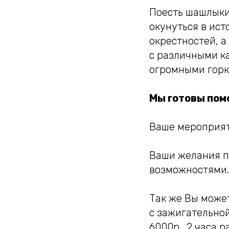
Поесть шашлыки 
окунуться в ис
окрестностей, 
с различными ка
огромными горк
Мы готовы пом
Ваше мероприят
Ваши желания п
возможностями.
Так же Вы може
с зажигательно
6000р., 2 часа р