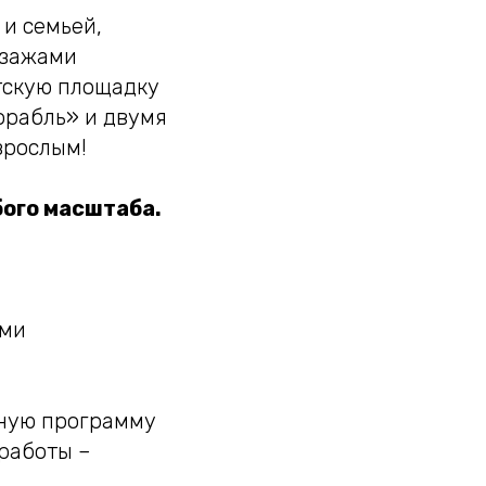
 и семьей,
йзажами
етскую площадку
орабль» и двумя
зрослым!
бого масштаба.
ими
ьную программу
 работы –