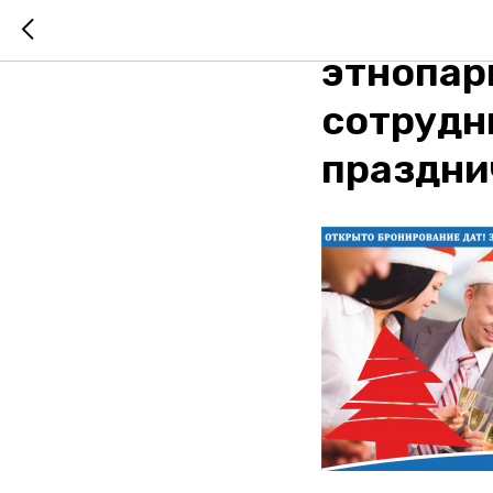
Новогод
этнопар
сотрудн
праздни