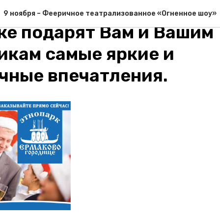
ние корпоративы в наш
9 ноября – Фееричное театрализованное «Огненное шоу»
ке подарят Вам и Вашим
икам самые яркие и
чные впечатления.