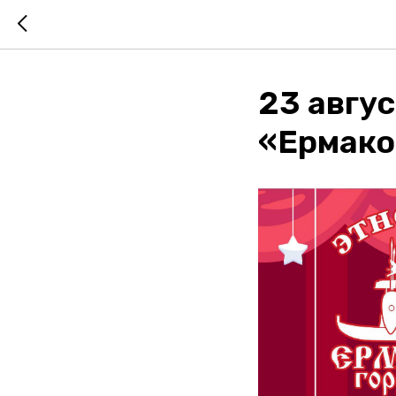
23 авгу
«Ермако