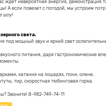
ас ждет невероятная энергия, демонстрация т
цы! А если повезет с погодой, мы устроим по
е шоу!
зерного света.
я под мощный звук и яркий свет ослепительны
 вкусного питания, даря гастрономические вп
моменты.
рками, катания на лошадях, пони, олене.
туты, тир, скоростная тюбинговая горка.
ы? Звоните! 8-982-749-74-11