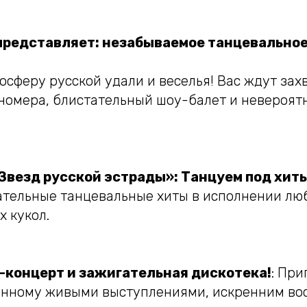
представляет: незабываемое танцевальное
мосферу русской удали и веселья! Вас ждут за
номера, блистательный шоу-балет и невероят
Звезд русской эстрады»: Танцуем под хиты
ательные танцевальные хиты в исполнении лю
х кукол.
-концерт и зажигательная дискотека!
: При
енному живыми выступлениями, искренним во