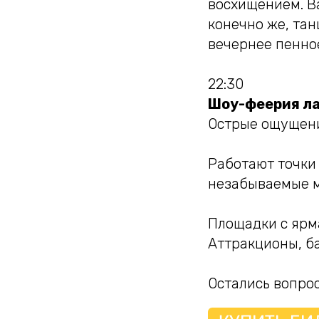
восхищением. В
конечно же, тан
вечернее пенно
22:30
Шоу-феерия ла
Острые ощущени
Работают точки
незабываемые 
Площадки с ярма
Аттракционы, ба
Остались вопрос