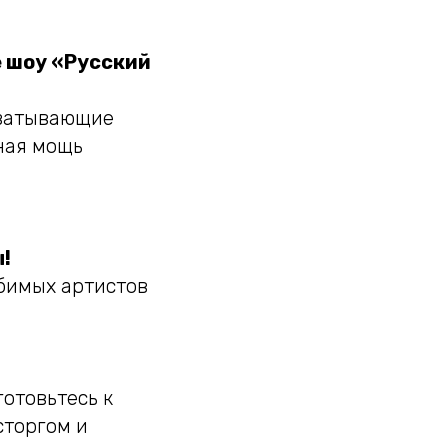
 шоу «Русский
хватывающие
ная мощь
!
бимых артистов
готовьтесь к
сторгом и