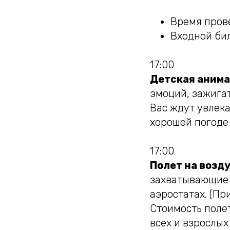
Время прове
Входной бил
17:00
Детская анима
эмоций, зажига
Вас ждут увлека
хорошей погоде
17:00
Полет на возд
захватывающие 
аэростатах. (Пр
Стоимость полета
всех и взрослых