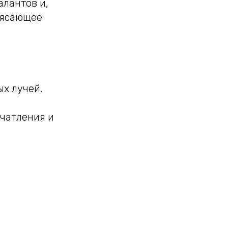
алантов и,
трясающее
х лучей.
ечатления и