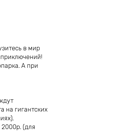
зитесь в мир
 приключений!
парка. А при
 ждут
а на гигантских
иях).
 2000р. (для