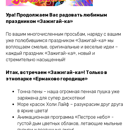
Ура! Продолжаем Вас радовать любимым
праздником «Зажигай-ка»
По вашим многочисленным просьбам, наряду с вашим
уже полюбившимся праздником «Зажигай-ка» мы
воплощаем смелые, оригинальные и веселые идеи –
каждый праздник «Зажигай-ка», новый и
стремительно насыщенный!
Итак, встречаем «Зажигай-ка»! Только в
этнопарке «Ермаково городище»
Тонна пены – наша огромная пенная пушка уже
заряжена для супер дискотеки!
Море красок Холи Лайф – разукрасим друг друга
в яркие цвета!
Анимационная программа «Пестрое небо» -
густой дым цветных облаков, летающие мыльные
пузыри и воздушные змеи!